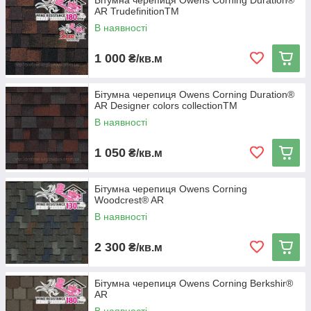
Бітумна черепиця Owens Corning Duration®
AR TrudefinitionTM
В наявності
1 000
₴/кв.м
Бітумна черепиця Owens Corning Duration®
AR Designer colors collectionTM
В наявності
1 050
₴/кв.м
Бітумна черепиця Owens Corning
Woodcrest® AR
В наявності
2 300
₴/кв.м
Бітумна черепиця Owens Corning Berkshir®
AR