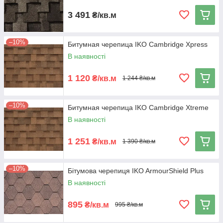
3 491
₴/кв.м
–10%
Битумная черепица IKO Cambridge Xpress
В наявності
1 120
₴/кв.м
1 244 ₴/кв.м
–10%
Битумная черепица IKO Cambridge Xtreme
В наявності
1 251
₴/кв.м
1 390 ₴/кв.м
–10%
Бітумова черепиця IKO ArmourShield Plus
В наявності
895
₴/кв.м
995 ₴/кв.м