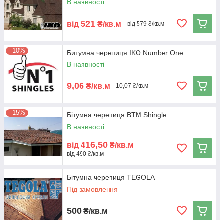
В наявності
521
від
₴/кв.м
від 579 ₴/кв.м
–10%
Битумна черепиця IKO Number One
В наявності
9,06
₴/кв.м
10,07 ₴/кв.м
–15%
Бітумна черепиця BTM Shingle
В наявності
416,50
від
₴/кв.м
від 490 ₴/кв.м
Бітумна черепиця TEGOLA
Під замовлення
500
₴/кв.м