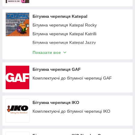
необхідною фактурою і колірною гамою.
Бітумна черепиця Katepal
Бітумна черепиця Katepal Rocky
Бітумна черепиця Katepal Katrilli
Бітумна черепиця Katepal Jazzy
Бітумна черепиця Katepal KL Classik
Показати все
Бітумна черепиця Katepal 3T
Бітумна черепиця KATEPAL. Колекція AMBIENT
Бітумна черепиця GAF
Пропонуємо Бітумну черепицю
KATEPAL (Фінляндія)
,
Owens
Corning (США)
,
IKO (Словакія, Бельгія)
,
GAF (США)
,
TEGOLA
Бітумна черепиця Katepal Mansion
Комплектуючі до бітумної черепиці GAF
(Італія)
,
Бітумна черепиця Katepal Forte
У налії на складі в Харкові та під замовлення. Повна
комплектація. Розрахунок покрівлі, візуалізація.
Комплектуючі бітумної черепиці Katepal
Монтаж. Доставка на об'єкт
Бітумна черепиця IKO
Комплектуючі до бітумної черепиці IKO