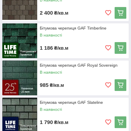
В наявності
2 400
₴/кв.м
Бітумова черепиця GAF Timberline
В наявності
1 186
₴/кв.м
Бітумова черепиця GAF Royal Sovereign
В наявності
985
₴/кв.м
Бітумова черепиця GAF Slateline
В наявності
1 790
₴/кв.м