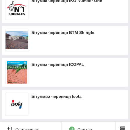
Бітумна черепиця IKO Number One
Бітумна черепиця BTM Shingle
Бітумна черепиця IСOPAL
Бітумова черепиця Isola
Сортування
0
Фільтри