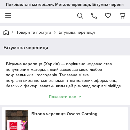
Покрівельні матеріали, Металочерепиця, Бітумна черепиця
Товари та послуги
Бітумова черепиця
Бітумова черепиця
Бітумна черепиця (Харків)
— порівняно недавно став
популярним матеріал, який завоював свою любов
покрівельників і господарів. Так звана м'яка
покрівля вирізняється різноманіттям колірних оформлень,
безліччю фактур, завдяки яким цей різновид покрівлі підійде
під будь-яку домогосподарку як приватне, так і
Показати все
багатоповерхове. Загалом бітумна черепиця збільшує свою
частку на ринку покрівельних матеріалів, завдяки своїй
довговічності, невисокій ціні та великому вибору кольорів.
Саме останнє дасть змогу створити будинок із тим кольором
Бітова черепиця Owens Corning
даху, який вам подобається. Фантазія дизайнера не буде
обмежена тим фактом, що немає на ринку покрівлі з