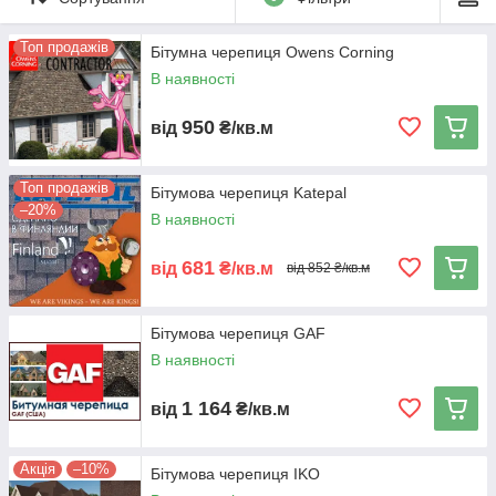
Топ продажів
Бітумна черепиця Owens Corning
В наявності
950
від
₴/кв.м
Топ продажів
Бітумова черепиця Katepal
–20%
В наявності
681
від
₴/кв.м
від 852 ₴/кв.м
Бітумова черепиця GAF
В наявності
1 164
від
₴/кв.м
Акція
–10%
Бітумова черепиця IKO