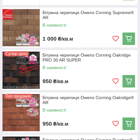
Бітумна черепиця Owens Corning Supreme®
AR
В наявності
1 000
₴/кв.м
Супер цена
Бітумна черепиця Owens Corning Oakridge
PRO 30 AR SUPER
В наявності
950
₴/кв.м
Топ продажів
Бітумна черепиця Owens Corning Oakridge®
AR
В наявності
950
₴/кв.м