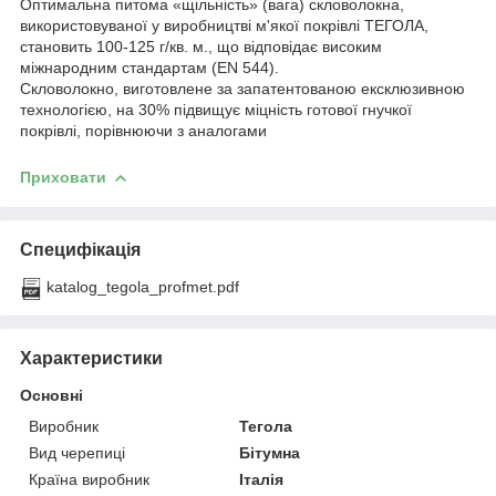
Оптимальна питома «щільність» (вага) скловолокна,
використовуваної у виробництві м'якої покрівлі TEГОЛА,
становить 100-125 г/кв. м., що відповідає високим
міжнародним стандартам (EN 544).
Скловолокно, виготовлене за запатентованою ексклюзивною
технологією, на 30% підвищує міцність готової гнучкої
покрівлі, порівнюючи з аналогами
Приховати
Специфікація
katalog_tegola_profmet.pdf
Характеристики
Основні
Виробник
Тегола
Вид черепиці
Бітумна
Країна виробник
Італія