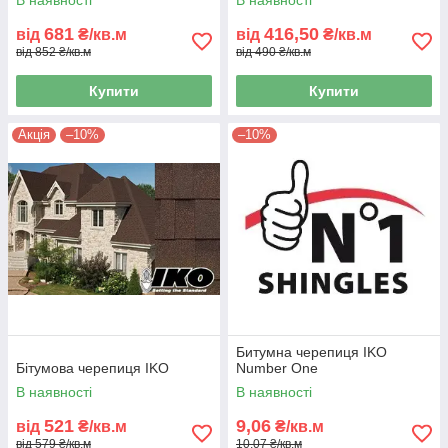
В наявності
В наявності
681
416,50
від
₴/кв.м
від
₴/кв.м
від 852 ₴/кв.м
від 490 ₴/кв.м
Купити
Купити
Акція
–10%
–10%
Битумна черепиця IKO
Бітумова черепиця IKO
Number One
В наявності
В наявності
521
9,06
від
₴/кв.м
₴/кв.м
від 579 ₴/кв.м
10,07 ₴/кв.м