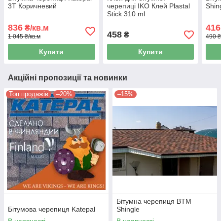
3T Коричневий
черепиці IKO Клей Plastal
Shin
Stick 310 ml
836
416
₴/кв.м
458
₴
1 045 ₴/кв.м
490 ₴
Купити
Купити
Акційні пропозиції та новинки
Топ продажів
–20%
–15%
Бітумна черепиця BTM
Бітумова черепиця Katepal
Shingle