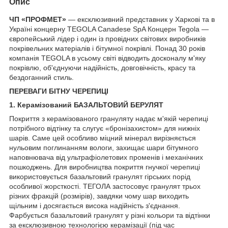
Опис
ЧП «ПРОФМЕТ»
— ексклюзивний представник у Харкові та в
Україні концерну TEGOLA Canadese SpA Концерн Tegola —
європейський лідер і один із провідних світових виробників
покрівельних матеріалів і бітумної покрівлі. Понад 30 років
компанія TEGOLA в усьому світі відводить досконалу м'яку
покрівлю, об'єднуючи надійність, довговічність, красу та
бездоганний стиль.
ПЕРЕВАГИ БІТНУ ЧЕРЕПИЦІ
1. Керамізований БАЗАЛЬТОВИЙ БЕРУЛЯТ
Покриття з керамізованого грануляту надає м'якій черепиці
потрібного відтінку та слугує «бронізахистом» для нижніх
шарів. Саме цей особливо міцний мінерал вирізняється
нульовим поглинанням вологи, захищає шари бітумного
наповнювача від ультрафіолетових променів і механічних
пошкоджень. Для виробництва покриття гнучкої черепиці
використовується базальтовий гранулят гірських порід
особливої жорсткості. TEГОЛА застосовує гранулят трьох
різних фракцій (розмірів), завдяки чому шар виходить
щільним і досягається висока надійність з'єднання.
Фарбується базальтовий гранулят у різні кольори та відтінки
за ексклюзивною технологією керамізації (під час