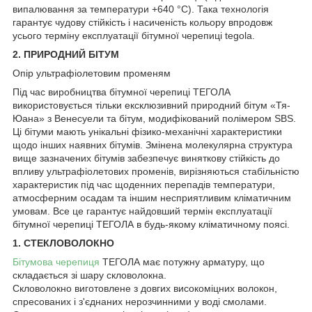
випалювання за температури +640 °C). Така технологія
гарантує чудову стійкість і насиченість кольору впродовж
усього терміну експлуатації бітумної черепиці tegola.
2. ПРИРОДНИЙ БІТУМ
Опір ультрафіолетовим променям
Під час виробництва бітумної черепиці ТЕГОЛА
використовується тільки ексклюзивний природний бітум «Тя-
Юана» з Венесуели та бітум, модифікований полімером SBS.
Ці бітуми мають унікальні фізико-механічні характеристики
щодо інших наявних бітумів. Змінена молекулярна структура
вище зазначених бітумів забезпечує виняткову стійкість до
впливу ультрафіолетових променів, вирізняються стабільністю
характеристик під час щоденних перепадів температури,
атмосферним осадам та іншим несприятливим кліматичним
умовам. Все це гарантує найдовший термін експлуатації
бітумної черепиці ТЕГОЛА в будь-якому кліматичному поясі.
1. СТЕКЛОВОЛОКНО
Бітумова черепиця
ТЕГОЛА має потужну арматуру, що
складається зі шару скловолокна.
Скловолокно виготовлене з довгих високоміцних волокон,
спресованих і з'єднаних нерозчинними у воді смолами.