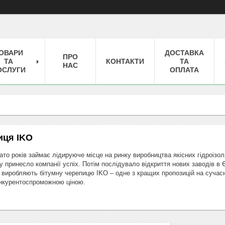
ОВАРИ
ДОСТАВКА
ПРО
ТА
КОНТАКТИ
ТА
НАС
ОСЛУГИ
ОПЛАТА
иця IKO
ато років займає лідируюче місце на ринку виробництва якісних гідроізол
азу принесло компанії успіх. Потім послідувало відкриття нових заводів в 
 виробляють бітумну черепицю IKO – одне з кращих пропозицій на сучасн
конкурентоспроможною ціною.