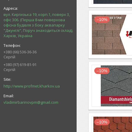
вул. Киргизька 19, корп.1, поверх 3,
–10%
офіс 306. (Перша 8-ми поверхова
офісна будівля з боку аквапарку
"Джунглі", Поруч знаходиться склад),
Харків, Україна
+380 (66) 536-36-36
Сергій
+380 (97) 619-81-91
Сергій
–10%
http://www.profmet.kharkov.ua
vladimirbarinovpm@gmail.com
–10%