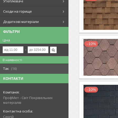
Утеплювачі
Сходи на горище
Додаткові матеріали
ФІЛЬТРИ
Ціна
–10%
В наявності
Так
16
КОНТАКТИ
–10%
ПрофМет - Світ Покрівельних
матеріалів
Сергій