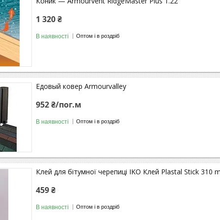
Коник — Armourvent RidgeMaster Plus 1.22
1 320 ₴
В наявності
Оптом і в роздріб
Едовый ковер Armourvalley
952 ₴/пог.м
В наявності
Оптом і в роздріб
Клей для бітумної черепиці IKO Клей Plastal Stick 310 m
459 ₴
В наявності
Оптом і в роздріб