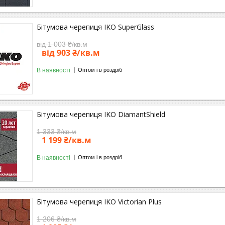
Бітумова черепиця IKO SuperGlass
від 1 003 ₴/кв.м
від 903 ₴/кв.м
В наявності
Оптом і в роздріб
Бітумова черепиця IKO DiamantShield
1 333 ₴/кв.м
1 199 ₴/кв.м
В наявності
Оптом і в роздріб
Бітумова черепиця IKO Victorian Plus
1 206 ₴/кв.м