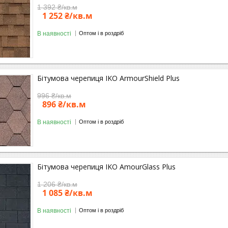
1 392 ₴/кв.м
1 252 ₴/кв.м
В наявності
Оптом і в роздріб
Бітумова черепиця IKO ArmourShield Plus
996 ₴/кв.м
896 ₴/кв.м
В наявності
Оптом і в роздріб
Бітумова черепиця IKO AmourGlass Plus
1 206 ₴/кв.м
1 085 ₴/кв.м
В наявності
Оптом і в роздріб