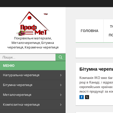
Т
ГОЛОВНА
П
Покрівельні матеріали,
Металочерепиця, Бітумна
черепиця, Керамічна черепиця
Бітумна череп
Натуральна черепиця
Компанія IKO вже баг
році в Канаді, і відр
Бітумна черепиця
європейських країнах
якості продукції за 
Металочерепиця
Композитна черепиця