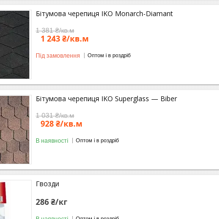
Бітумова черепиця IKO Monarch-Diamant
1 381 ₴/кв.м
1 243 ₴/кв.м
Під замовлення
Оптом і в роздріб
Бітумова черепиця IKO Superglass — Biber
1 031 ₴/кв.м
928 ₴/кв.м
В наявності
Оптом і в роздріб
Гвозди
286 ₴/кг
В наявності
Оптом і в роздріб