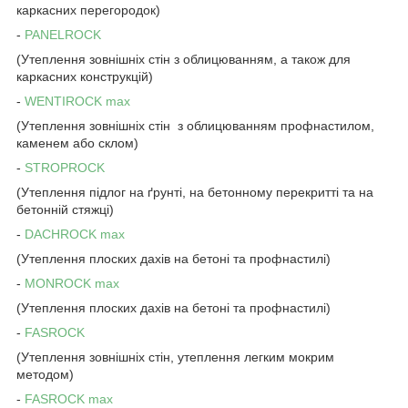
каркасних перегородок)
-
PANELROCK
(Утеплення зовнішніх стін з облицюванням, а також для
каркасних конструкцій)
-
WENTIROCK max
(Утеплення зовнішніх стін з облицюванням профнастилом,
каменем або склом)
-
STROPROCK
(Утеплення підлог на ґрунті, на бетонному перекритті та на
бетонній стяжці)
-
DACHROCK max
(Утеплення плоских дахів на бетоні та профнастилі)
-
MONROCK max
(Утеплення плоских дахів на бетоні та профнастилі)
-
FASROCK
(Утеплення зовнішніх стін, утеплення легким мокрим
методом)
-
FASROCK max