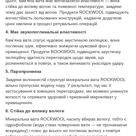
цього, кам'яна вата має вогнезахисні властивості — вона
стійка до впливу вогню та пожежної температури, завдяки
чому дає захист від вогню. Продукти ROCKWOOL підвищують
вогнестійкість ізольованих конструкцій, надаючи додаткові
цінні хвилини в процесі рятувальних операцій.
4. Має звукопоглинальні властивості
Кам'яна вата слугує чудовою акустичною ізоляцією, вона
поглинає шум, ефективно знижуючи шумовий фон у
приміщенні. Продукти ROCKWOOL підвищують акустичну
ізоляційну здатність перегородок щодо звуків, що
розчиняються в повітрі, а також виникають унаслідок удару.
5. Паропроникна
Завдяки волокнистій структурі мінеральна вата ROCKWOOL
вільно пропускає водяну пару. У результаті, під час її
застосування в зовнішніх перегородках, ми можемо уникнути
вогкості та отримати здоровий і приємний мікроклімат у
приміщеннях.
6. Стійка до впливу вологи
Мінеральна вата ROCKWOOL насилу вбирає вологу, тобто є
гідрофобною (вода стікає поверхнею вати — не проникаючи
всередину) і плюс до всього не поглинає вологу з повітря