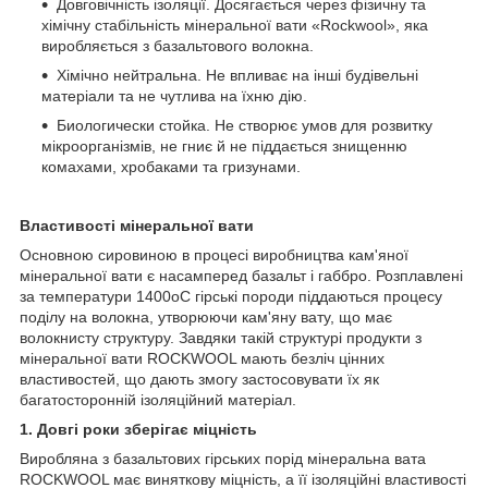
Довговічність ізоляції. Досягається через фізичну та
хімічну стабільність мінеральної вати «Rockwool», яка
виробляється з базальтового волокна.
Хімічно нейтральна. Не впливає на інші будівельні
матеріали та не чутлива на їхню дію.
Биологически стойка. Не створює умов для розвитку
мікроорганізмів, не гниє й не піддається знищенню
комахами, хробаками та гризунами.
Властивості мінеральної вати
Основною сировиною в процесі виробництва кам'яної
мінеральної вати є насамперед базальт і габбро. Розплавлені
за температури 1400oC гірські породи піддаються процесу
поділу на волокна, утворюючи кам'яну вату, що має
волокнисту структуру. Завдяки такій структурі продукти з
мінеральної вати ROCKWOOL мають безліч цінних
властивостей, що дають змогу застосовувати їх як
багатосторонній ізоляційний матеріал.
1. Довгі роки зберігає міцність
Виробляна з базальтових гірських порід мінеральна вата
ROCKWOOL має виняткову міцність, а її ізоляційні властивості