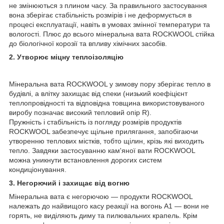
не змінюються з плином часу. За правильного застосування
вона зберігає стабільність розмірів і не деформується в
процесі експлуатації, навіть в умовах змінної температури та
вологості. Плюс до всього мінеральна вата ROCKWOOL стійка
до біологічної корозії та впливу хімічних засобів.
2. Утворює міцну теплоізоляцію
Мінеральна вата ROCKWOOL у зимову пору зберігає тепло в
будівлі, а влітку захищає від спеки (низький коефіцієнт
теплопровідності та відповідна товщина використовуваного
виробу позначає високий тепловий опір R).
Пружність і стабільність із погляду розмірів продуктів
ROCKWOOL забезпечує щільне прилягання, запобігаючи
утворенню теплових містків, тобто щілин, крізь які виходить
тепло. Завдяки застосуванню кам'яної вати ROCKWOOL
можна уникнути встановлення дорогих систем
кондиціонування.
3. Негорючий і захищає від вогню
Мінеральна вата є негорючою — продукти ROCKWOOL
належать до найвищого касу реакції на вогонь A1 — вони не
горять, не виділяють диму та пилювальних крапель. Крім