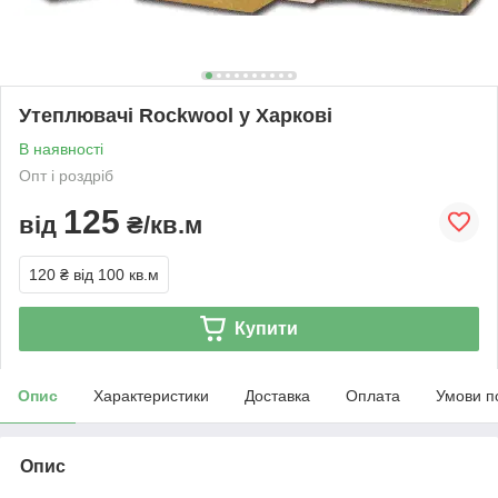
Утеплювачі Rockwool у Харкові
В наявності
Опт і роздріб
125
від
₴/кв.м
120 ₴
від 100 кв.м
Купити
Опис
Характеристики
Доставка
Оплата
Умови п
Опис