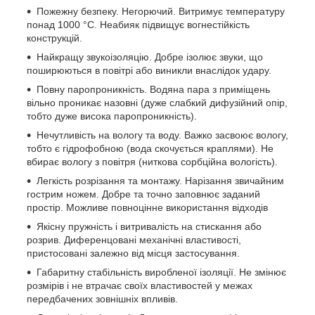
Пожежну безпеку. Негорючий. Витримує температуру
понад 1000 °C. Неабияк підвищує вогнестійкість
конструкцій.
Найкращу звукоізоляцію. Добре ізолює звуки, що
поширюються в повітрі або виникли внаслідок удару.
Повну паропроникність. Водяна пара з приміщень
вільно проникає назовні (дуже слабкий дифузійний опір,
тобто дуже висока паропроникність).
Нечутливість на вологу та воду. Важко засвоює вологу,
тобто є гідрофобною (вода скочується краплями). Не
вбирає вологу з повітря (ниткова сорбційна вологість).
Легкість розрізання та монтажу. Нарізання звичайним
гострим ножем. Добре та точно заповнює заданий
простір. Можливе повноцінне використання відходів
Якісну пружність і витривалість на стискання або
розрив. Диференцовані механічні властивості,
пристосовані залежно від місця застосування.
Габаритну стабільність виробленої ізоляції. Не змінює
розмірів і не втрачає своїх властивостей у межах
передбачених зовнішніх впливів.