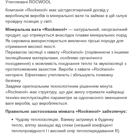
Утеплювачі ROCWOOL
Компанія «Rockwool» має шістдесятирічний досвід у
виробництві виробів із мінеральної вати та займає в цій галузі
провідну позицію у світі.
Мінеральна вата «Rockwool»
— натуральний, неорганічний
продукт, що отримується внаслідок плавки мінеральних порід.
Як сировина використовуються виключно гірські породи для
отримання високої якості.
Перевагою ізоляції з хввату «Rockwool» (порівнюючи з іншими
ізоляційними матеріалами, особливо органічного
походження) є можливість поєднання тепло та звукоізоляції з
протипожежним захистом. Вироби з хввати «Rockwool»
негорючі. Ефективно утеплюють і збільшують пожежну
безпеку.
Завдяки оригінальним технологічним рішенням мінута
«Rockwool» має структуру, що дає змогу отримати найкращі
техніко-експлуатаційні параметри за одночасного зменшення
ваги виробів, що виробляються.
Правильно застосована мінвата «Rockwool» забезпечує:
Чудову теплоізоляцію. Взимку затримує в будинку
тепло, влітку захищає від спеки (низький коефіцієнт
теплопровідності l і високий опір теплопередавання R).