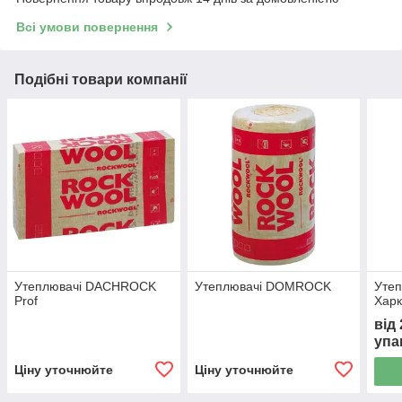
Всі умови повернення
Подібні товари компанії
Утеплювачі DACHROCK
Утеплювачі DOMROCK
Утеп
Prof
Харк
від
упа
Ціну уточнюйте
Ціну уточнюйте