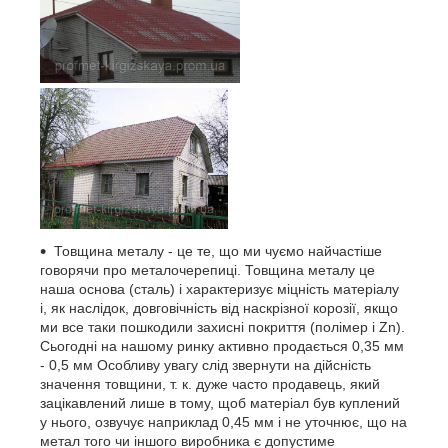
Товщина металу - це те, що ми чуємо найчастіше
говорячи про металочерепиці. Товщина металу це
наша основа (сталь) і характеризує міцність матеріалу
і, як наслідок, довговічність від наскрізної корозії, якщо
ми все таки пошкодили захисні покриття (полімер і Zn).
Сьогодні на нашому ринку активно продається 0,35 мм
- 0,5 мм Особливу увагу слід звернути на дійсність
значення товщини, т. к. дуже часто продавець, який
зацікавлений лише в тому, щоб матеріал був куплений
у нього, озвучує наприклад 0,45 мм і не уточнює, що на
метал того чи іншого виробника є допустиме