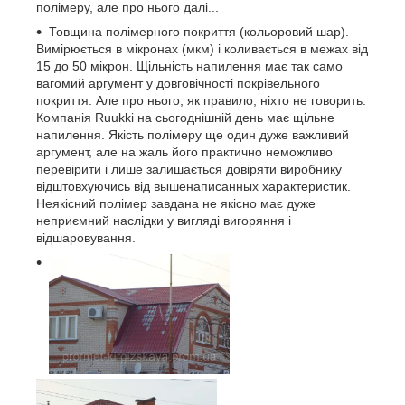
полімеру, але про нього далі...
Товщина полімерного покриття (кольоровий шар).
Вимірюється в мікронах (мкм) і коливається в межах від
15 до 50 мікрон. Щільність напилення має так само
вагомий аргумент у довговічності покрівельного
покриття. Але про нього, як правило, ніхто не говорить.
Компанія Ruukki на сьогоднішній день має щільне
напилення. Якість полімеру ще один дуже важливий
аргумент, але на жаль його практично неможливо
перевірити і лише залишається довіряти виробнику
відштовхуючись від вышенаписанных характеристик.
Неякісний полімер завдана не якісно має дуже
неприємний наслідки у вигляді вигоряння і
відшаровування.