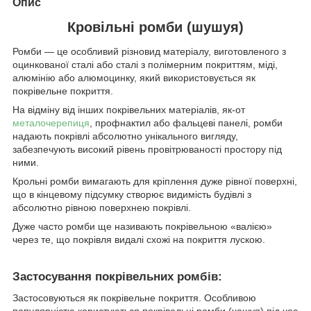
Опис
Кровільні ромби (шушуя)
Ромби — це особливий різновид матеріалу, виготовленого з
оцинкованої сталі або сталі з полімерним покриттям, міді,
алюмінію або алюмоцинку, який використовується як
покрівельне покриття.
На відміну від інших покрівельних матеріалів, як-от
металочерепиця
, профнактил або фальцеві панелі, ромби
надають покрівлі абсолютно унікального вигляду,
забезпечують високий рівень провітрюваності простору під
ними.
Крольні ромби вимагають для кріплення дуже рівної поверхні,
що в кінцевому підсумку створює видимість будівлі з
абсолютно рівною поверхнею покрівлі.
Дуже часто ромби ще називають покрівельною «валією»
через те, що покрівля видалі схожі на покриття лускою.
Застосування покрівельних ромбів:
Застосовуються як покрівельне покриття. Особливою