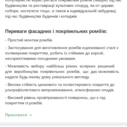
популярністю користуються покрівельні ромби (чашуя) під час
будівництва та реставрації культових споруд, як-от церкви,
собори, костелєти тощо, а також в індивідуальній забудовці,
під час будівництва будинків і котеджів.
Переваги фасадних і покрівельних ромбів:
- Простий монтаж ромбів.
- Застосування для виготовлення ромбів оцинкованої сталі з
полімерним покриттям, робить їх стійкими до корозії,
несприятливими погодними умовами.
- Можливість вибору найбільш різних колірних решений
для виробництва покрівельних ромбів, що дає можливість
надати будь-якому дому унікального вигляду.
- Висока стійкість цинкового та поліестерового покриття до
ультрафіолетового випромінювання, атмосферних опадів.
- Високий рівень провітрюваності поверхонь, що є під
покриттям із ромбів.
Приховати