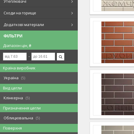
Утеплювачі
Сходи на горище
Додаткові матеріали
ФІЛЬТРИ
Діапазон цін, ₴
Країна виробник
Україна
5
Вид цегли
Клінкерна
5
Призначення цегли
Облицювальна
5
Поверхня