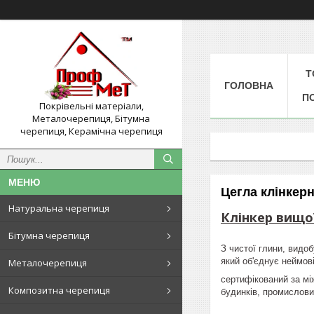
Т
ГОЛОВНА
П
Покрівельні матеріали,
Металочерепиця, Бітумна
черепиця, Керамічна черепиця
Цегла клінкер
Натуральна черепиця
Клінкер вищої
Бітумна черепиця
З чистої глини, видоб
який об'єднує неймові
Металочерепиця
сертифікований за м
Композитна черепиця
будинків, промислових