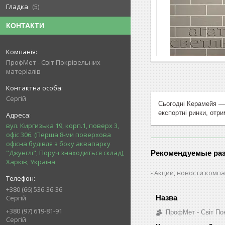
Гладка
5
КОНТАКТИ
ПрофМет - Світ Покрівельних
матеріалів
Сергій
Сьогодні Керамейя ― 
експортні ринки, отр
вул. Киргизька 19, корп.1, поверх 3,
офіс 306. (Перша 8-ми поверхова
офісна будівля з боку аквапарку
"Джунглі", Поруч знаходиться склад),
Рекомендуемые ра
Харків, Україна
Акции, новости комп
+380 (66) 536-36-36
Сергій
+380 (97) 619-81-91
ПрофМет - Світ Пок
Сергій