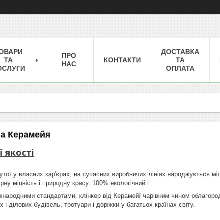
ОВАРИ
ДОСТАВКА
ПРО
ТА
КОНТАКТИ
ТА
НАС
ОСЛУГИ
ОПЛАТА
на Керамейя
 якості
утої у власних кар'єрах, на сучасних виробничих лініях народжується мі
рну міцність і природну красу. 100% екологічний і
іжнародними стандартами, клінкер від Керамейї чарівним чином облагор
 і ділових будівель, тротуари і доріжки у багатьох країнах світу.