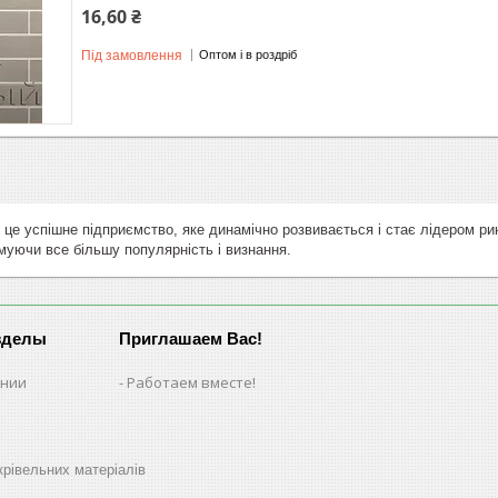
16,60 ₴
Під замовлення
Оптом і в роздріб
це успішне підприємство, яке динамічно розвивається і стає лідером рин
имуючи все більшу популярність і визнання.
зделы
Приглашаем Вас!
ании
Работаем вместе!
рівельних матеріалів