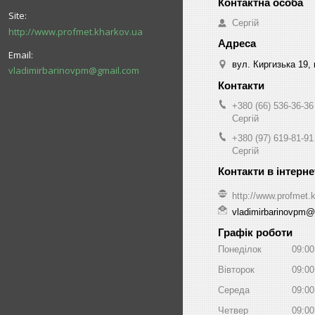
Сергій
http://www.profmet.kharkov.ua
вул. Киргизька 19,
vladimirbarinovpm@gmail.com
+380 (66) 536-36-36
Сергій
+380 (97) 619-81-91
Сергій
http://www.profmet.
vladimirbarinovpm
Графік роботи
Понеділок
09:00
Вівторок
09:00
Середа
09:00
Четвер
09:00