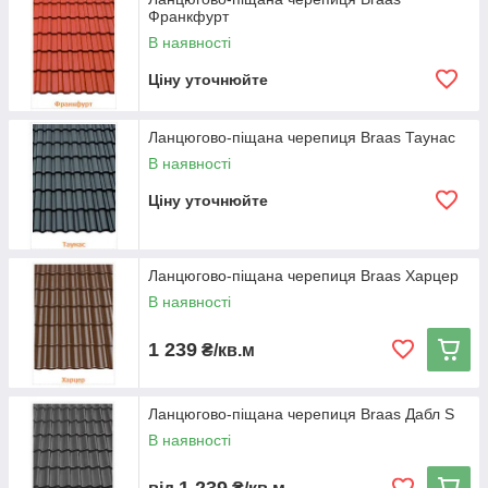
керамічної черепиці.
Франкфурт
В наявності
Ціну уточнюйте
Ланцюгово-піщана черепиця Braas Таунас
В наявності
Ціну уточнюйте
Ланцюгово-піщана черепиця Braas Харцер
В наявності
1 239
₴/кв.м
Ланцюгово-піщана черепиця Braas Дабл S
В наявності
Ланцюгово-піщану черепицю виготовляють із кварцового
1 239