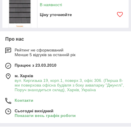
В наявності
Ланцюгово-піщана черепиця має безліч
переваг:
Ціну уточнюйте
стійка до впливу сонця, снігу, морозу, дощу, граду та
сильного вітру;
має високу теплостійкість;
Про нас
гарний звукоізолятор — «поглинає» звуки дощу та
Рейтинг не сформований
вітру;
Менше 5 відгуків за останній рік
не займається;
Працює з 23.03.2010
може слугувати упродовж десятиліть (до 100 років),
забезпечуючи високу герметичність і стійкість покрівлі.
м. Харків
Ланцюгово-піщана черепиця
рекомендується для
вул. Киргизька 19, корп.1, поверх 3, офіс 306. (Перша 8-
покрівель із ухилом скатів від 22° до 65°. Але за умови
ми поверхова офісна будівля з боку аквапарку "Джунглі",
Поруч знаходиться склад), Харків, Україна
дотримання відповідних рекомендацій її можна укладати на
покрівлях із меншим або великим кутом нахилу.
Контакти
Виробники пропонують великий асортимент спеціальних
добірних елементів і аксесуарів для цементно-піщаної
Сьогодні вихідний
покрівлі, які дають змогу надійно та естетично встановити
Показати весь графік роботи
систему водостіків, антени, вентиляційні виходи,
снігозатримувачі тощо.